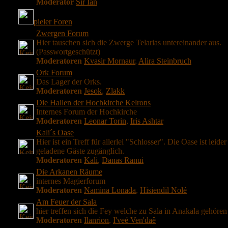
Moderator
Sir Ian
pieler Foren
Zwergen Forum
Hier tauschen sich die Zwerge Telarias untereinander aus.
(Passwortgeschützt)
Moderatoren
Kvasir Mornaur
,
Alira Steinbruch
Ork Forum
Das Lager der Orks.
Moderatoren
Jesok
,
Zlakk
Die Hallen der Hochkirche Kelrons
Internes Forum der Hochkirche
Moderatoren
Leonar Torin
,
Iris Ashtar
Kali´s Oase
Hier ist ein Treff für allerlei "Schlosser". Die Oase ist leider
geladene Gäste zugänglich.
Moderatoren
Kali
,
Danas Ranui
Die Arkanen Räume
internes Magierforum
Moderatoren
Namina Lonada
,
Hisiendil Nolé
Am Feuer der Sala
hier treffen sich die Fey welche zu Sala in Anakala gehören
Moderatoren
Ilanrion
,
I'veé Ven'daê