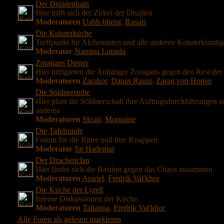
Der Druidenhain
Hier trifft sich der Zirkel der Druiden
Moderatoren
Uabh-bheist
,
Ranari
Die Kräuterküche
Treffpunkt für Alchemisten und alle anderen Kräuterkundig
Moderator
Namina Lonada
Zoragans Diener
Hier intrigieren die Anhänger Zoragans gegen den Rest der
Moderatoren
Zarakor
,
Danas Ranui
,
Zarag von Honso
Die Söldnerstube
Hier plant die Söldnerschaft ihre Auftragsdurchführungen 
anderes
Moderatoren
Skrati
,
Morgaine
Die Tafelrunde
Forum für die Ritter und ihre Knappen
Moderator
Sir Hademar
Der Drachenclan
Hier findet sich die Bastion gegen das Chaos zusammen
Moderatoren
Arariel
,
Fredrik Val'khor
Die Kirche der Lyrell
Interne Diskussionen der Kirche
Moderatoren
Talianna
,
Fredrik Val'khor
Alle Foren als gelesen markieren