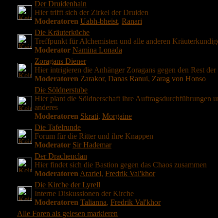
Der Druidenhain
Hier trifft sich der Zirkel der Druiden
Moderatoren
Uabh-bheist
,
Ranari
Die Kräuterküche
Treffpunkt für Alchemisten und alle anderen Kräuterkundig
Moderator
Namina Lonada
Zoragans Diener
Hier intrigieren die Anhänger Zoragans gegen den Rest der
Moderatoren
Zarakor
,
Danas Ranui
,
Zarag von Honso
Die Söldnerstube
Hier plant die Söldnerschaft ihre Auftragsdurchführungen 
anderes
Moderatoren
Skrati
,
Morgaine
Die Tafelrunde
Forum für die Ritter und ihre Knappen
Moderator
Sir Hademar
Der Drachenclan
Hier findet sich die Bastion gegen das Chaos zusammen
Moderatoren
Arariel
,
Fredrik Val'khor
Die Kirche der Lyrell
Interne Diskussionen der Kirche
Moderatoren
Talianna
,
Fredrik Val'khor
Alle Foren als gelesen markieren