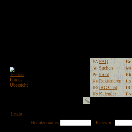
FAQ
Suchen
Profil
Registrieren
IRC Chat
Kalender
Login
Benutzername:
Passwort: