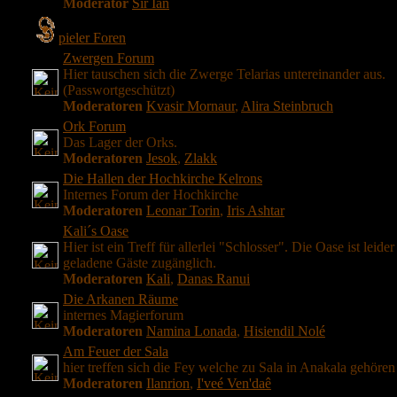
Moderator
Sir Ian
pieler Foren
Zwergen Forum
Hier tauschen sich die Zwerge Telarias untereinander aus.
(Passwortgeschützt)
Moderatoren
Kvasir Mornaur
,
Alira Steinbruch
Ork Forum
Das Lager der Orks.
Moderatoren
Jesok
,
Zlakk
Die Hallen der Hochkirche Kelrons
Internes Forum der Hochkirche
Moderatoren
Leonar Torin
,
Iris Ashtar
Kali´s Oase
Hier ist ein Treff für allerlei "Schlosser". Die Oase ist leider
geladene Gäste zugänglich.
Moderatoren
Kali
,
Danas Ranui
Die Arkanen Räume
internes Magierforum
Moderatoren
Namina Lonada
,
Hisiendil Nolé
Am Feuer der Sala
hier treffen sich die Fey welche zu Sala in Anakala gehören
Moderatoren
Ilanrion
,
I'veé Ven'daê